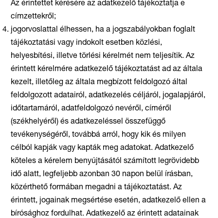
Az érintettet kérésére az adatkezelő tájékoztatja e
címzettekről;
jogorvoslattal élhessen, ha a jogszabályokban foglalt
tájékoztatási vagy indokolt esetben közlési,
helyesbítési, illetve törlési kérelmét nem teljesítik. Az
érintett kérelmére adatkezelő tájékoztatást ad az általa
kezelt, illetőleg az általa megbízott feldolgozó által
feldolgozott adatairól, adatkezelés céljáról, jogalapjáról,
időtartamáról, adatfeldolgozó nevéről, címéről
(székhelyéről) és adatkezeléssel összefüggő
tevékenységéről, továbbá arról, hogy kik és milyen
célból kapják vagy kapták meg adatokat. Adatkezelő
köteles a kérelem benyújtásától számított legrövidebb
idő alatt, legfeljebb azonban 30 napon belül írásban,
közérthető formában megadni a tájékoztatást. Az
érintett, jogainak megsértése esetén, adatkezelő ellen a
bírósághoz fordulhat. Adatkezelő az érintett adatainak