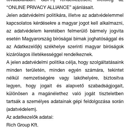
továbbiakban: GDPR) rendelkezéseit, illetőleg az
“ONLINE PRIVACY ALLIANCE” ajánlásait.
Jelen adatvédelmi politikára, illetve az adatvédelemmel
kapcsolatos kérdésekre a magyar jogot kell alkalmazni,
az adatvédelem keretében felmerülő bármely jogvita
esetén Magyarország bíróságai bírnak joghatósággal és
az Adatkezelő(k) székhelye szerinti magyar bíróságok
kizárólagos illetékességgel rendelkeznek.
A jelen adatvédelmi politika célja, hogy szolgáltatásaink
minden területén, minden egyén számára, tekintet
nélkül nemzetiségére vagy lakóhelyére, biztosítva
legyen, hogy jogait és alapvető szabadságjogait,
különösen a magánélethez való jogát tiszteletben
tartsák a személyes adatainak gépi feldolgozása során
(adatvédelem).
Az adatkezelők adatai:
Rich Group Kft.