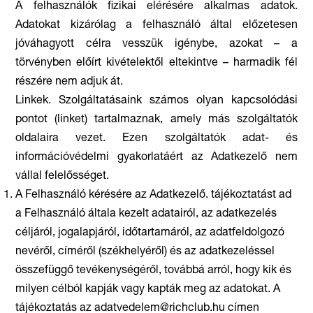
A felhasználók fizikai elérésére alkalmas adatok.
Adatokat kizárólag a felhasználó által előzetesen
jóváhagyott célra vesszük igénybe, azokat – a
törvényben előírt kivételektől eltekintve – harmadik fél
részére nem adjuk át.
Linkek. Szolgáltatásaink számos olyan kapcsolódási
pontot (linket) tartalmaznak, amely más szolgáltatók
oldalaira vezet. Ezen szolgáltatók adat- és
információvédelmi gyakorlatáért az Adatkezelő nem
vállal felelősséget.
A Felhasználó kérésére az Adatkezelő. tájékoztatást ad
a Felhasználó általa kezelt adatairól, az adatkezelés
céljáról, jogalapjáról, időtartamáról, az adatfeldolgozó
nevéről, címéről (székhelyéről) és az adatkezeléssel
összefüggő tevékenységéről, továbbá arról, hogy kik és
milyen célból kapják vagy kapták meg az adatokat. A
tájékoztatás az adatvedelem@richclub.hu címen