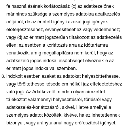
felhasználásának korlátozását; (c) az adatkezelőnek
már nincs szüksége a személyes adatokra adatkezelés
céljából, de az érintett igényli azokat jogi igények
előterjesztéséhez, érvényesítéséhez vagy védelméhez;
vagy (d) az érintett jogszerűen tiltakozott az adatkezelés
ellen; ez esetben a korlátozás arra az időtartamra
vonatkozik, amíg megállapításra nem kerül, hogy az
adatkezelő jogos indokai elsőbbséget élveznek-e az
érintett jogos indokaival szemben.
indokolt esetben ezeket az adatokat helyesbíttethesse,
vagy töröltethesse késedelem nélkül (az elfeledtetéshez
való jog). Az Adatkezelő minden olyan címzettet
tájékoztat valamennyi helyesbítésről, törlésről vagy
adatkezelés-korlátozásról, akivel, illetve amellyel a
személyes adatot közölték, kivéve, ha ez lehetetlennek
bizonyul, vagy aránytalanul nagy erőfeszítést igényel.