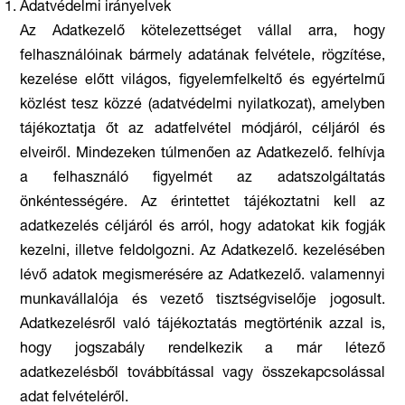
Adatvédelmi irányelvek
Az Adatkezelő kötelezettséget vállal arra, hogy
felhasználóinak bármely adatának felvétele, rögzítése,
kezelése előtt világos, figyelemfelkeltő és egyértelmű
közlést tesz közzé (adatvédelmi nyilatkozat), amelyben
tájékoztatja őt az adatfelvétel módjáról, céljáról és
elveiről. Mindezeken túlmenően az Adatkezelő. felhívja
a felhasználó figyelmét az adatszolgáltatás
önkéntességére. Az érintettet tájékoztatni kell az
adatkezelés céljáról és arról, hogy adatokat kik fogják
kezelni, illetve feldolgozni. Az Adatkezelő. kezelésében
lévő adatok megismerésére az Adatkezelő. valamennyi
munkavállalója és vezető tisztségviselője jogosult.
Adatkezelésről való tájékoztatás megtörténik azzal is,
hogy jogszabály rendelkezik a már létező
adatkezelésből továbbítással vagy összekapcsolással
adat felvételéről.