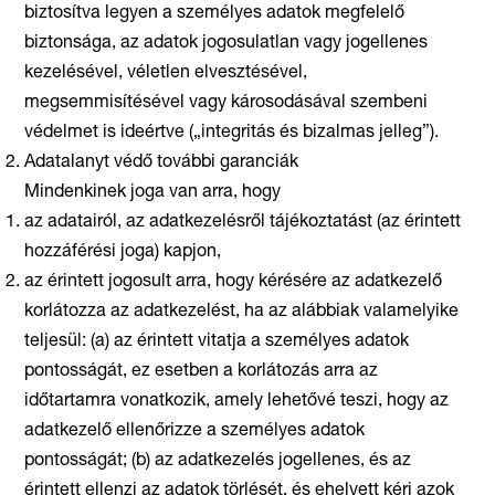
biztosítva legyen a személyes adatok megfelelő
biztonsága, az adatok jogosulatlan vagy jogellenes
kezelésével, véletlen elvesztésével,
megsemmisítésével vagy károsodásával szembeni
védelmet is ideértve („integritás és bizalmas jelleg”).
Adatalanyt védő további garanciák
Mindenkinek joga van arra, hogy
az adatairól, az adatkezelésről tájékoztatást (az érintett
hozzáférési joga) kapjon,
az érintett jogosult arra, hogy kérésére az adatkezelő
korlátozza az adatkezelést, ha az alábbiak valamelyike
teljesül: (a) az érintett vitatja a személyes adatok
pontosságát, ez esetben a korlátozás arra az
időtartamra vonatkozik, amely lehetővé teszi, hogy az
adatkezelő ellenőrizze a személyes adatok
pontosságát; (b) az adatkezelés jogellenes, és az
érintett ellenzi az adatok törlését, és ehelyett kéri azok