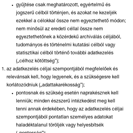
gyűjtése csak meghatározott, egyértelmű és
jogszerű célból történjen, és azokat ne kezeljék
ezekkel a célokkal össze nem egyeztethető módon;
nem minősül az eredeti céllal össze nem
egyeztethetőnek a közérdekű archiválás céljából,
tudományos és történelmi kutatási célból vagy
statisztikai célból történő további adatkezelés
(„célhoz kötöttség”);
az adatkezelés céljai szempontjából megfelelőek és
relevánsak kell, hogy legyenek, és a szükségesre kell
korlátozódniuk („adattakarékosság”);
pontosnak és szükség esetén naprakésznek kell
lenniük; minden észszerű intézkedést meg kell
tenni annak érdekében, hogy az adatkezelés céljai
szempontjából pontatlan személyes adatokat
haladéktalanul töröljék vagy helyesbítsék