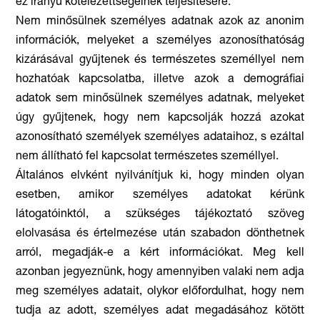
ez irányú kötelezettségeinek teljesítésére.
Nem minősülnek személyes adatnak azok az anonim
információk, melyeket a személyes azonosíthatóság
kizárásával gyűjtenek és természetes személlyel nem
hozhatóak kapcsolatba, illetve azok a demográfiai
adatok sem minősülnek személyes adatnak, melyeket
úgy gyűjtenek, hogy nem kapcsolják hozzá azokat
azonosítható személyek személyes adataihoz, s ezáltal
nem állítható fel kapcsolat természetes személlyel.
Általános elvként nyilvánítjuk ki, hogy minden olyan
esetben, amikor személyes adatokat kérünk
látogatóinktól, a szükséges tájékoztató szöveg
elolvasása és értelmezése után szabadon dönthetnek
arról, megadják-e a kért információkat. Meg kell
azonban jegyeznünk, hogy amennyiben valaki nem adja
meg személyes adatait, olykor előfordulhat, hogy nem
tudja az adott, személyes adat megadásához kötött