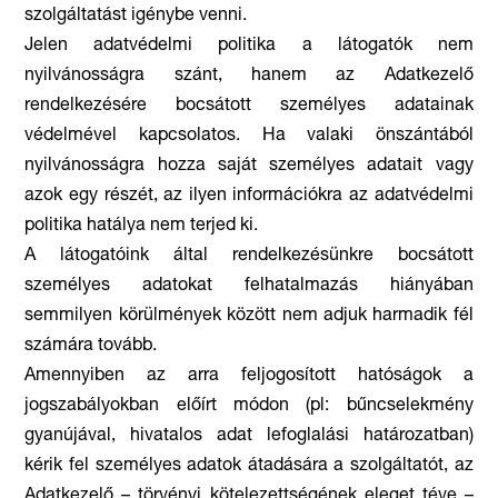
szolgáltatást igénybe venni.
Jelen adatvédelmi politika a látogatók nem
nyilvánosságra szánt, hanem az Adatkezelő
rendelkezésére bocsátott személyes adatainak
védelmével kapcsolatos. Ha valaki önszántából
nyilvánosságra hozza saját személyes adatait vagy
azok egy részét, az ilyen információkra az adatvédelmi
politika hatálya nem terjed ki.
A látogatóink által rendelkezésünkre bocsátott
személyes adatokat felhatalmazás hiányában
semmilyen körülmények között nem adjuk harmadik fél
számára tovább.
Amennyiben az arra feljogosított hatóságok a
jogszabályokban előírt módon (pl: bűncselekmény
gyanújával, hivatalos adat lefoglalási határozatban)
kérik fel személyes adatok átadására a szolgáltatót, az
Adatkezelő – törvényi kötelezettségének eleget téve –