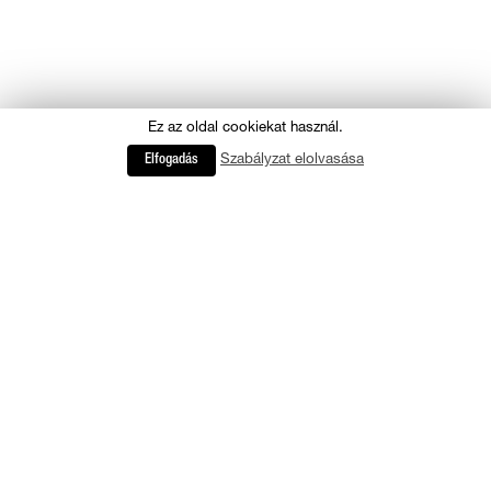
Ez az oldal cookiekat használ.
Szabályzat elolvasása
Elfogadás
COOKIE
ADATVÉDELMI SZABÁLYZAT
IMPRESSZUM
KAPCSOLAT
RÓLUNK