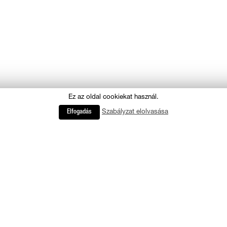
Ez az oldal cookiekat használ.
Szabályzat elolvasása
Elfogadás
ADATVÉDELMI SZABÁLYZAT
IMPRESSZUM
KAPCSOLAT