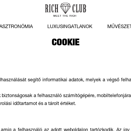
ASZTRONÓMIA
LUXUSINGATLANOK
MŰVÉSZE
COOKIE
lhasználását segítő informatikai adatok, melyek a végső felh
ek biztonságosak a felhasználó számítógépére, mobiltelefonjár
lási időtartamot és a tárolt értéket.
íg a felhasználó az adott weboldalon tartózkodik. Az így m