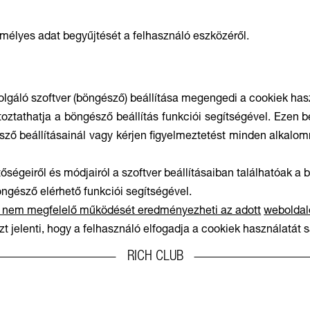
élyes adat begyűjtését a felhasználó eszközéről.
olgáló szoftver (böngésző) beállítása megengedi a cookiek has
oztathatja a böngésző beállítás funkciói segítségével. Ezen be
ző beállításainál vagy kérjen figyelmeztetést minden alkalom
ségeiről és módjairól a szoftver beállításaiban találhatóak a
öngésző elérhető funkciói segítségével.
ó nem megfelelő működését eredményezheti az adott
weboldal
t jelenti, hogy a felhasználó elfogadja a cookiek használatát 
RICH CLUB