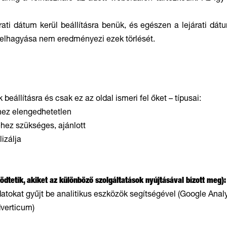
rati dátum kerül beállításra benük, és egészen a lejárati d
l elhagyása nem eredményezi ezek törlését.
k beállításra és csak ez az oldal ismeri fel őket – típusai:
hez elengedhetetlen
hez szükséges, ajánlott
izálja
dtetik, akiket az különböző szolgáltatások nyújtásával bízott meg):
datokat gyűjt be analitikus eszközök segítségével (Google Analy
dverticum)