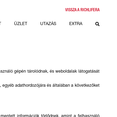
VISSZA A RICHLIFERA
T
ÜZLET
UTAZÁS
EXTRA
asználó gépén tárolódnak, és weboldalak látogatását
a, egyéb adathordozójára és általában a következőket
entett információk törlődnek, amint a felhasználó