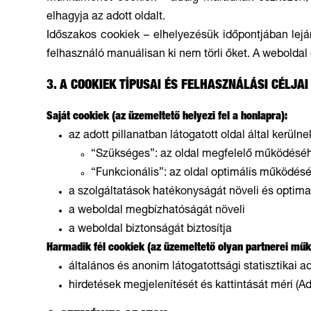
elhagyja az adott oldalt.
Időszakos cookiek – elhelyezésük időpontjában lejá
felhasználó manuálisan ki nem törli őket. A webolda
3. A COOKIEK TÍPUSAI ÉS FELHASZNÁLÁSI CÉLJAI
Saját cookiek (az üzemeltető helyezi fel a honlapra):
az adott pillanatban látogatott oldal által kerülne
“Szükséges”: az oldal megfelelő működésé
“Funkcionális”: az oldal optimális működésé
a szolgáltatások hatékonyságát növeli és optimal
a weboldal megbízhatóságát növeli
a weboldal biztonságát biztosítja
Harmadik fél cookiek (az üzemeltető olyan partnerei műkö
általános és anonim látogatottsági statisztikai a
hirdetések megjelenítését és kattintását méri (A