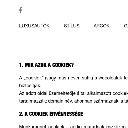
LUXUSAUTÓK
STÍLUS
ARCOK
G
1. MIK AZOK A COOKIEK?
A „cookiek” (vagy más néven sütik) a weboldalak fe
biztosítják.
Az adott oldal üzemeltetője által alkalmazott cooki
tartalmazzák: domain név, ahonnan származnak, a táro
2. A COOKIEK ÉRVÉNYESSÉGE
Munkamenet cookiek – addig maradnak eszközén, am